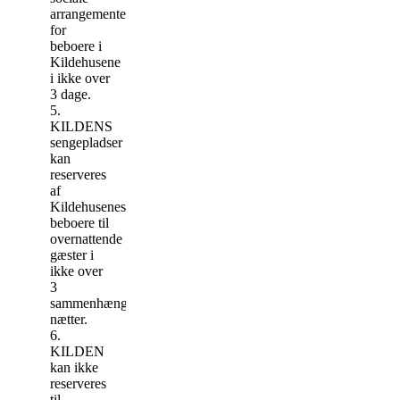
arrangementer
for
beboere i
Kildehusene
i ikke over
3 dage.
5.
KILDENS
sengepladser
kan
reserveres
af
Kildehusenes
beboere til
overnattende
gæster i
ikke over
3
sammenhængende
nætter.
6.
KILDEN
kan ikke
reserveres
til