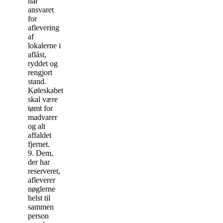
har
ansvaret
for
aflevering
af
lokalerne i
aflåst,
ryddet og
rengjort
stand.
Køleskabet
skal være
tømt for
madvarer
og alt
affaldet
fjernet.
9. Dem,
der har
reserveret,
afleverer
nøglerne
helst til
sammen
person