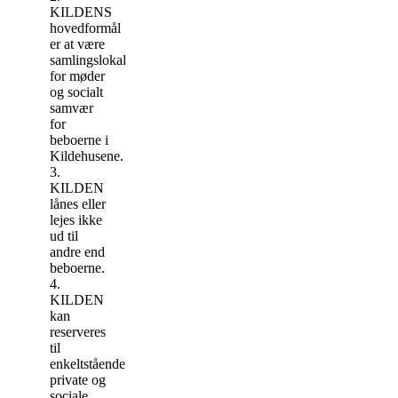
KILDENS
hovedformål
er at være
samlingslokale
for møder
og socialt
samvær
for
beboerne i
Kildehusene.
3.
KILDEN
lånes eller
lejes ikke
ud til
andre end
beboerne.
4.
KILDEN
kan
reserveres
til
enkeltstående
private og
sociale