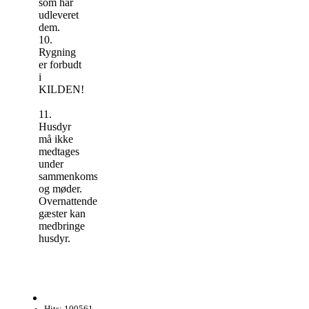
som har
udleveret
dem.
10.
Rygning
er forbudt
i
KILDEN!
11.
Husdyr
må ikke
medtages
under
sammenkomster
og møder.
Overnattende
gæster kan
medbringe
husdyr.
Hits: 100561