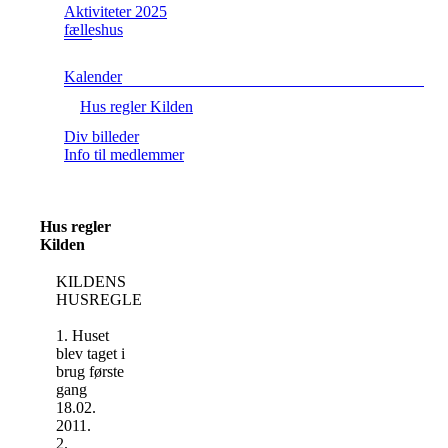
Aktiviteter 2025
fælleshus
Kalender
Hus regler Kilden
Div billeder
Info til medlemmer
Hus regler
Kilden
KILDENS
HUSREGLER:
1. Huset
blev taget i
brug første
gang
18.02.
2011.
2.