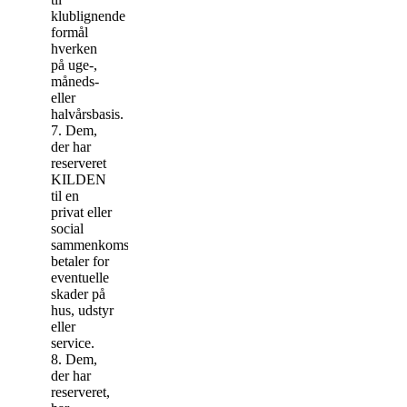
klublignende
formål
hverken
på uge-,
måneds-
eller
halvårsbasis.
7. Dem,
der har
reserveret
KILDEN
til en
privat eller
social
sammenkomst,
betaler for
eventuelle
skader på
hus, udstyr
eller
service.
8. Dem,
der har
reserveret,